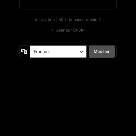
Inscription
|
Mot de passe oublié ?
← Aller sur CPDM
Langue