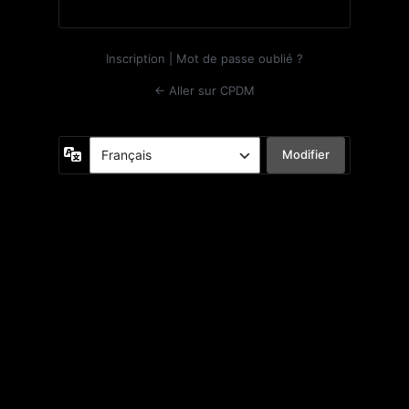
Inscription
|
Mot de passe oublié ?
← Aller sur CPDM
Langue