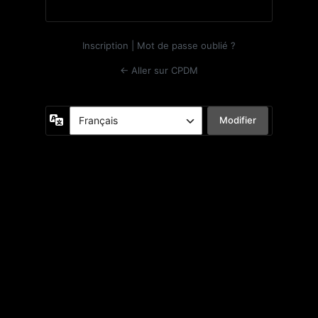
Inscription
|
Mot de passe oublié ?
← Aller sur CPDM
Langue