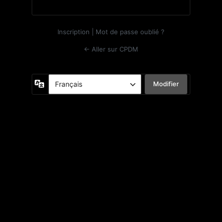
Inscription
|
Mot de passe oublié ?
← Aller sur CPDM
Langue